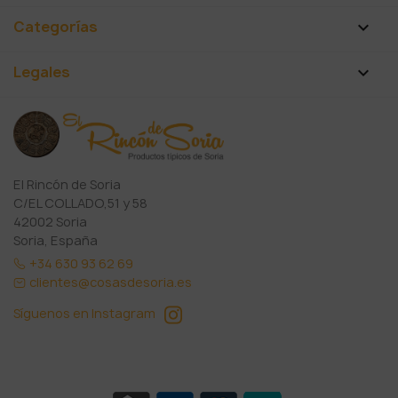
Categorías

Legales

El Rincón de Soria
C/EL COLLADO,51 y 58
42002 Soria
Soria, España
+34 630 93 62 69
clientes@cosasdesoria.es
Síguenos en Instagram