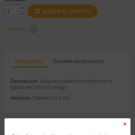
AÑADIR AL CARRITO
Compartir
Descripción
Detalles del producto
Descripción
: Bola de madera decorada con la
Iglesia de Santo Domingo
Medidas:
Diámetro 8,5 cm
×
PRODUCTOS RELACIONADOS