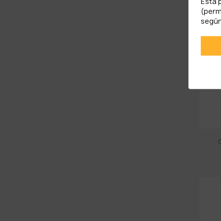
Esta 
(perm
según