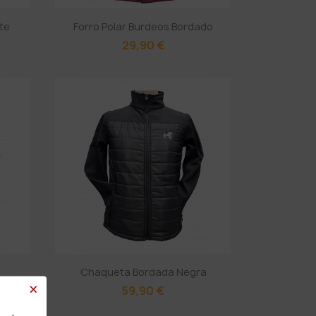
te
Forro Polar Burdeos Bordado
29,90 €
Chaqueta Bordada Negra
×
59,90 €