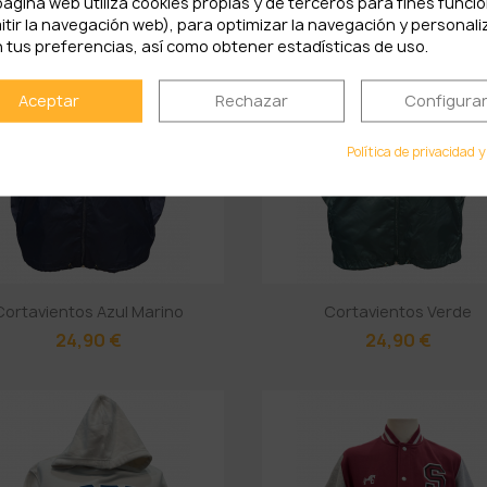
página web utiliza cookies propias y de terceros para fines funci
itir la navegación web), para optimizar la navegación y personali
 tus preferencias, así como obtener estadísticas de uso.
Aceptar
Rechazar
Configura
Política de privacidad y
Cortavientos Azul Marino
Cortavientos Verde
24,90 €
24,90 €