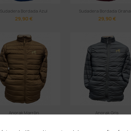
Sudadera Bordada Azul
Sudadera Bordada Grana
29,90 €
29,90 €
Anorak Marrón
Anorak Gris
59,90 €
59,90 €