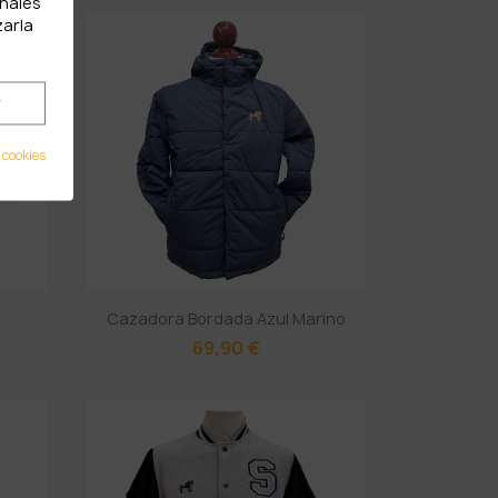
onales
zarla
r
 cookies
Cazadora Bordada Azul Marino
69,90 €