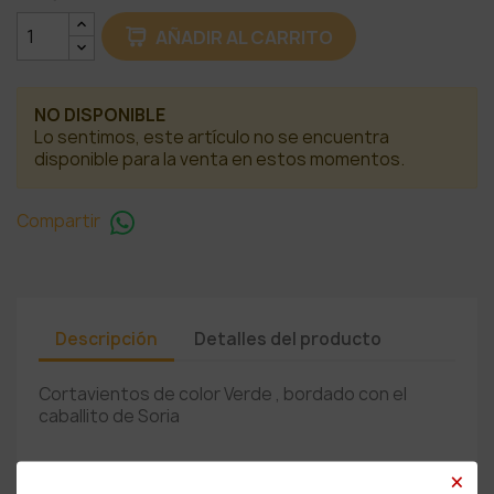
AÑADIR AL CARRITO
NO DISPONIBLE
Lo sentimos, este artículo no se encuentra
disponible para la venta en estos momentos.
Compartir
Descripción
Detalles del producto
Cortavientos de color Verde , bordado con el
caballito de Soria
×