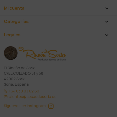
Mi cuenta

Categorías

Legales

El Rincón de Soria
C/EL COLLADO,51 y 58
42002 Soria
Soria, España
+34 630 93 62 69
clientes@cosasdesoria.es
Síguenos en Instagram