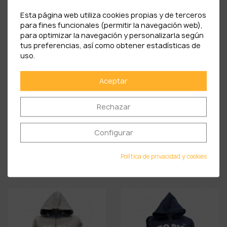
PRODUCTOS RELACIONADOS
Esta página web utiliza cookies propias y de terceros
para fines funcionales (permitir la navegación web),
para optimizar la navegación y personalizarla según
tus preferencias, así como obtener estadísticas de
uso.
Aceptar
Rechazar
Configurar
Sudadera University Beige
Sudadera University Gris
Política de privacidad y cookies
27,90 €
27,90 €