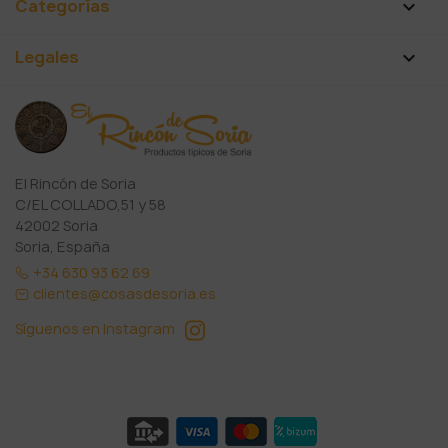
Categorías

Legales

El Rincón de Soria
C/EL COLLADO,51 y 58
42002 Soria
Soria, España
+34 630 93 62 69
clientes@cosasdesoria.es
Síguenos en Instagram