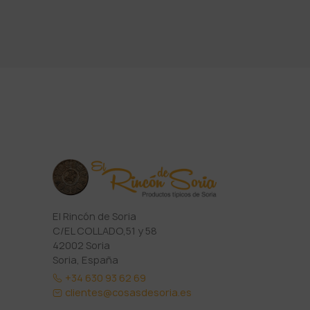
El Rincón de Soria
C/EL COLLADO,51 y 58
42002 Soria
Soria, España
+34 630 93 62 69
clientes@cosasdesoria.es