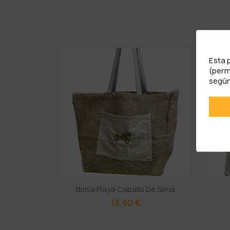
Esta 
(perm
según
Bolsa Playa Caballo De Soria
13,90 €