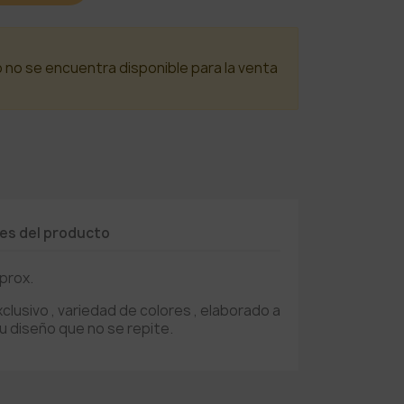
o no se encuentra disponible para la venta
les del producto
prox.
lusivo , variedad de colores , elaborado a
u diseño que no se repite.