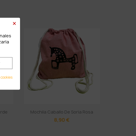
×
onales
zarla
r
 cookies
erde
Mochila Caballo De Soria Rosa
8,90 €