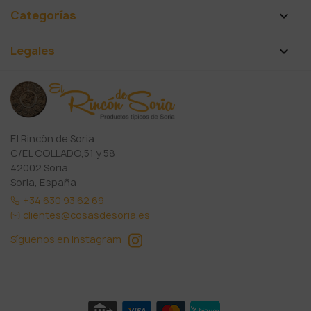
Categorías

Legales

El Rincón de Soria
C/EL COLLADO,51 y 58
42002 Soria
Soria, España
+34 630 93 62 69
clientes@cosasdesoria.es
Síguenos en Instagram