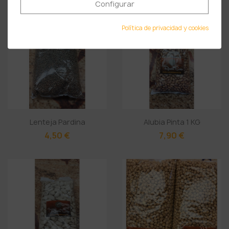
Configurar
¡EN OFERTA!
Política de privacidad y cookies
Lenteja Pardina
Alubia Pinta 1 KG
4,50 €
7,90 €