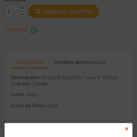
AÑADIR AL CARRITO
Compartir
Descripción
Detalles del producto
Descripción:
Estuche Bolígrafo "Luxury" Blanco
Grabado Caballo
Color:
Blaco
Color de Tinta :
Azul
×
PRODUCTOS RELACIONADOS