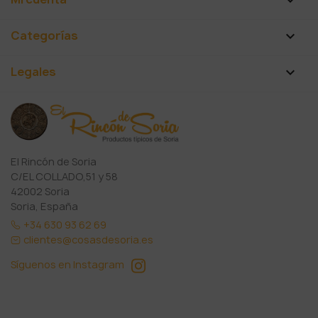
Categorías

Legales

El Rincón de Soria
C/EL COLLADO,51 y 58
42002 Soria
Soria, España
+34 630 93 62 69
clientes@cosasdesoria.es
Síguenos en Instagram