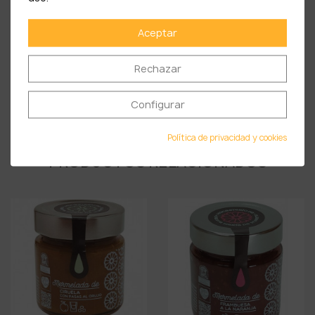
Hidratos de carbono …………………….... 53,6g
Aceptar
De los cuales azúcares ……………. 45,5g
Proteínas ………………………………….. 0,7g
Rechazar
Sal …………………………………………0,41g
Configurar
Política de privacidad y cookies
PRODUCTOS RELACIONADOS