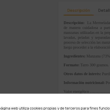
Descripción
Detal
Descripción:
La Mermelada 
de manera cuidadosa a part
manzanas utilizadas en la pr
lavadas, peladas y separada
proceso de selección las manz
luego proceder a la elaboraci
Ingredientes:
Manzana (73%)
Formato:
Tarro 300 gramos.
Otros datos de interés:
Puede
Información nutricional:
Por
Valor energético …………
Grasas ………………………
página web utiliza cookies propias y de terceros para fines funci
De las cuales satur