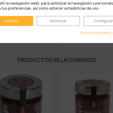
itir la navegación web), para optimizar la navegación y personali
 tus preferencias, así como obtener estadísticas de uso.
Hidratos de carbono ……
De los cuales azúc
Aceptar
Rechazar
Configura
Proteínas ……………………
Política de privacidad y
Sal ……………………………
PRODUCTOS RELACIONADOS