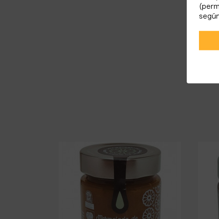
(perm
según