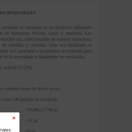
les del producto
artesanal de manzana es un producto elaborado
ir de manzanas frescas, sanas y maduras. Las
eparación son seleccionadas de manera minuciosa,
s de semillas y cáscaras. Una vez finalizado el
anas son sometidas a un proceso de triturado para
ón de la mermelada y finalmente ser envasadas.
, azúcar (37,5%)
 contener trazas de frutos secos.
 cada 100 gramos de producto:
………………. 739,9Kj/177Kcal
×
…………… < 0,1g
onales
adas ………….. <0,1g