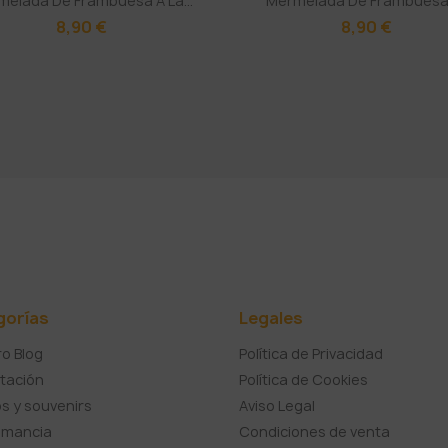
elada De Frambuesa A La...
Mermelada De Frambuesa Y
8,90 €
8,90 €
gorías
Legales
o Blog
Política de Privacidad
tación
Política de Cookies
s y souvenirs
Aviso Legal
umancia
Condiciones de venta