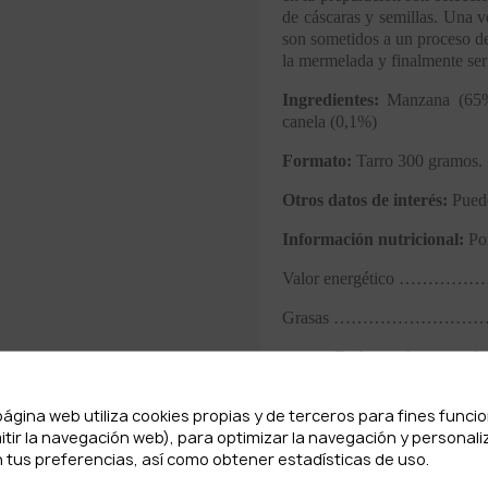
de cáscaras y semillas. Una v
son sometidos a un proceso de
la mermelada y finalmente se
Ingredientes:
Manzana (65%)
canela (0,1%)
Formato:
Tarro 300 gramos.
Otros datos de interés:
Puede
Información nutricional:
Por
Valor energético …………
Grasas ………………………
De las cuales satur
Hidratos de carbono ……
página web utiliza cookies propias y de terceros para fines funci
De los cuales azúc
itir la navegación web), para optimizar la navegación y personali
 tus preferencias, así como obtener estadísticas de uso.
Proteínas ……………………