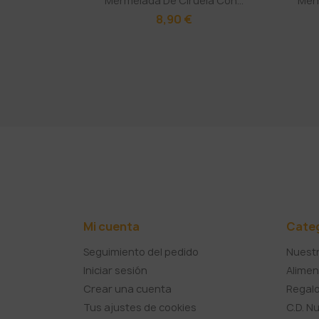
Mermelada De Ciruela Con...
Merm
8,90 €
Mi cuenta
Cate
Seguimiento del pedido
Nuestr
Iniciar sesión
Alimen
Crear una cuenta
Regalo
Tus ajustes de cookies
C.D. N