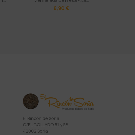
...
Mermelada De Fresa A La...
8,90 €
El Rincón de Soria
C/EL COLLADO,51 y 58
42002 Soria