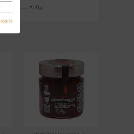
r
…………… <0,41g
 cookies