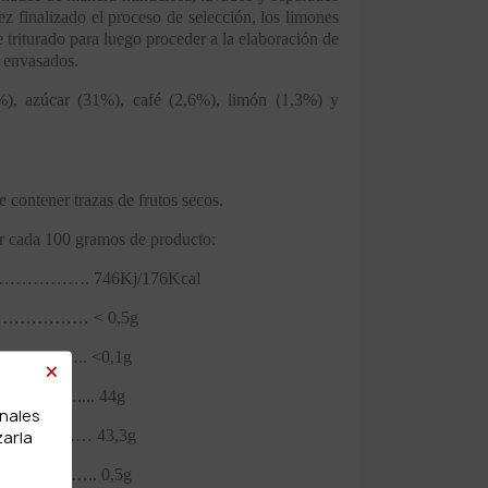
ez finalizado el proceso de selección, los limones
 triturado para luego proceder a la elaboración de
r envasados.
, azúcar (31%), café (2,6%), limón (1,3%) y
 contener trazas de frutos secos.
 cada 100 gramos de producto:
………………. 746Kj/176Kcal
…………… < 0,5g
adas ………….. <0,1g
×
……………….... 44g
onales
ares …………… 43,3g
zarla
…………….. 0,5g