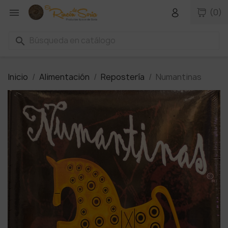

(0)
search
Inicio
Alimentación
Repostería
Numantinas