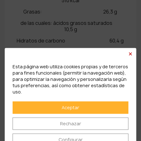
510 kcal
Grasas: 26,3 g
de las cuales: ácidos grasos saturados
10,5 g
Hidratos de carbono 60,4 g
×
de los cuales azúcares: 25,8 g
Fibra: 2,8 g
Esta página web utiliza cookies propias y de terceros
para fines funcionales (permitir la navegación web),
Proteínas: 6,6 g
para optimizar la navegación y personalizarla según
tus preferencias, así como obtener estadísticas de
Sal: 0,02 g
uso.
Aceptar
PRODUCTOS RELACIONADOS
Rechazar
Configurar