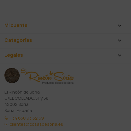
Mi cuenta

Categorías

Legales

El Rincón de Soria
C/EL COLLADO,51 y 58
42002 Soria
Soria, España
+34 630 93 62 69
clientes@cosasdesoria.es