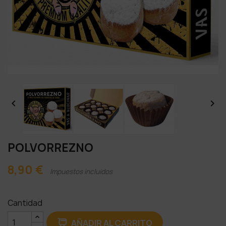


POLVORREZNO
8,90 €
Impuestos incluidos
Cantidad
AÑADIR AL CARRITO