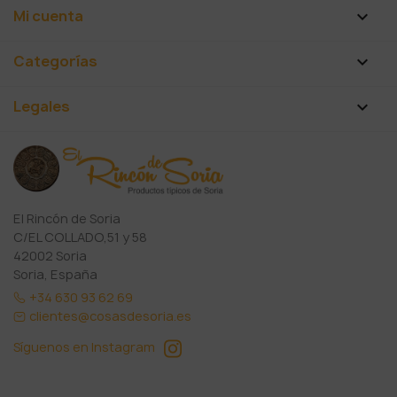
Mi cuenta

Categorías

Legales

El Rincón de Soria
C/EL COLLADO,51 y 58
42002 Soria
Soria, España
+34 630 93 62 69
clientes@cosasdesoria.es
Síguenos en Instagram