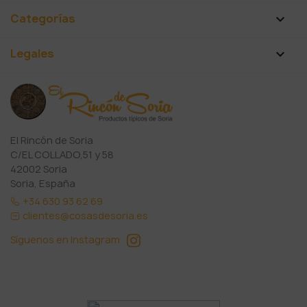
Categorías

Legales

El Rincón de Soria
C/EL COLLADO,51 y 58
42002 Soria
Soria, España
+34 630 93 62 69
clientes@cosasdesoria.es
Síguenos en Instagram