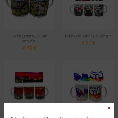
Taza Ermita De San
Taza Con Amor De Soria Y...
Saturio...
8,90 €
8,90 €
×