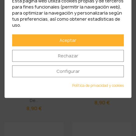
Taza Atardecer
Taza Splash Monumentos
Esta página web utiliza cookies propias y de terceros
Monumentos...
De...
para fines funcionales (permitir la navegación web),
para optimizar la navegación y personalizarla según
8,90 €
8,90 €
tus preferencias, así como obtener estadísticas de
uso.
Aceptar
Rechazar
Configurar
Política de privacidad y cookies
Taza Retro Monumentos
Taza Monumental De Soria
De...
8,90 €
8,90 €