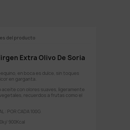
les del producto
Virgen Extra Olivo De Soria
bequino, en boca es dulce, sin toques
icor en garganta.
n aceite con olores suaves, ligeramente
vegetales, recuerdos a frutas como el
L : POR CADA 100G
kj/ 900Kcal