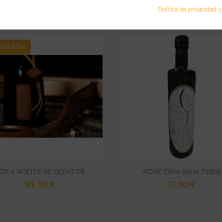
PRODUCTOS RELACIONADOS
Política de privacidad y
 OFERTA!
CK 4 ACEITE VE OLIVO DE...
AOVE Olivo Soria 750ml
89,90 €
17,90 €