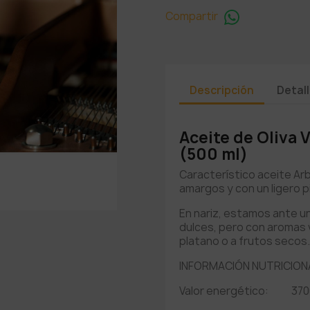
Compartir
Descripción
Detal
Aceite de Oliva 
(500 ml)
Característico aceite Ar
amargos y con un ligero p
En nariz, estamos ante u
dulces, pero con aromas 
platano o a frutos secos.
INFORMACIÓN NUTRICIONA
Valor energético: 3700