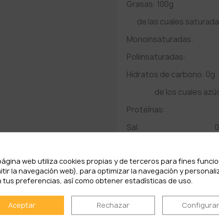
Grasas: 100g
de las cuales saturadas
Monoinsaturadas:
Poliinsaturadas:
Hidratos de carbono: 0g
de los cuales azúc
Proteínas:
Sal: 0
Vitamina E: 200mg(200
página web utiliza cookies propias y de terceros para fines funci
Vitamina A: 200vg (25
itir la navegación web), para optimizar la navegación y personali
* Valor de referencia del
 tus preferencias, así como obtener estadísticas de uso.
Aceptar
Rechazar
Configura