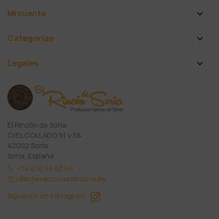
Mi cuenta

Categorías

Legales

El Rincón de Soria
C/EL COLLADO,51 y 58
42002 Soria
Soria, España
+34 630 93 62 69
clientes@cosasdesoria.es
Síguenos en Instagram