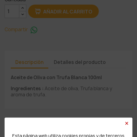
AÑADIR AL CARRITO
Compartir
Descripción
Detalles del producto
Aceite de Oliva con Trufa Blanca 100ml
Ingredientes :
Aceite de oliva, Trufa blanca y
aroma de trufa.
×
PRODUCTOS RELACIONADOS
Esta página web utiliza cookies propias y de terceros