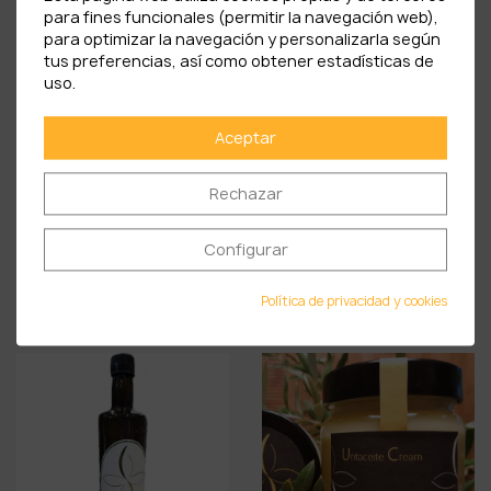
para fines funcionales (permitir la navegación web),
para optimizar la navegación y personalizarla según
¡EN OFERTA!
¡EN OFERTA!
tus preferencias, así como obtener estadísticas de
uso.
Aceptar
Rechazar
Configurar
PACK 2 ACEITE VE OLIVO
PACK 4 ACEITE VE OLIVO
DE...
DE...
45,90 €
89,90 €
Política de privacidad y cookies