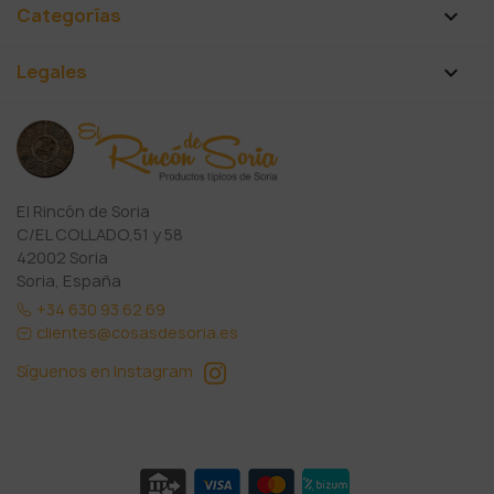
Categorías

Legales

El Rincón de Soria
C/EL COLLADO,51 y 58
42002 Soria
Soria, España
+34 630 93 62 69
clientes@cosasdesoria.es
Síguenos en Instagram