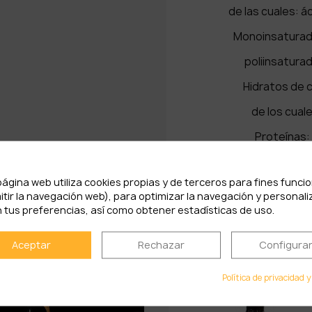
de las cuales: 
Monoins
poliins
Hidrato
de los c
Prot
Sa
página web utiliza cookies propias y de terceros para fines funci
itir la navegación web), para optimizar la navegación y personali
 tus preferencias, así como obtener estadísticas de uso.
PRODUCTOS RELACIONADOS
Aceptar
Rechazar
Configura
Política de privacidad y
 OFERTA!