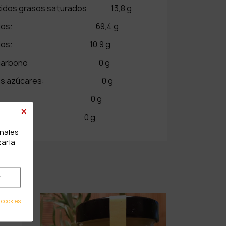
ácidos grasos saturados 13,8 g
aturados: 69,4 g
aturados: 10,9 g
s de carbono 0 g
uales azúcares: 0 g
eínas: 0 g
×
l: 0 g
onales
zarla
r
 cookies