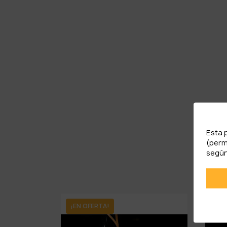
Esta 
(perm
según
¡EN OFERTA!
¡EN