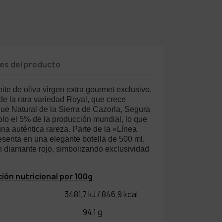
les del producto
ite de oliva virgen extra gourmet exclusivo,
de la rara variedad Royal, que crece
ue Natural de la Sierra de Cazorla, Segura
olo el 5% de la producción mundial, lo que
una auténtica rareza. Parte de la «Línea
esenta en una elegante botella de 500 ml,
n diamante rojo, simbolizando exclusividad
ión nutricional por 100g
co: 3481,7 kJ / 846,9 kcal
as: 94,1 g