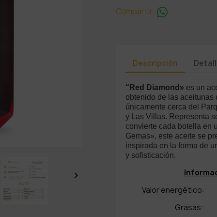
Compartir
Descripción
Detal
“Red Diamond»
es un ace
obtenido de las aceitunas 
únicamente cerca del Parq
y Las Villas. Representa s
convierte cada botella en 
Gemas», este aceite se pr
inspirada en la forma de u
y sofisticación.
Informac

Valor energéti
Gras