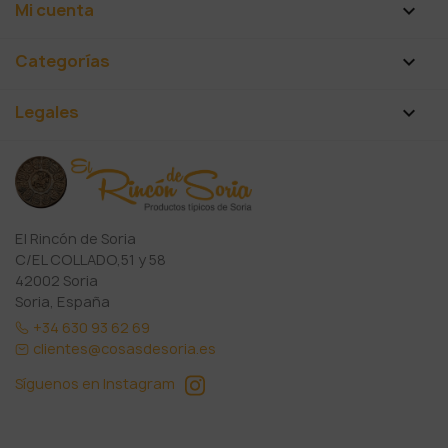
Mi cuenta

Categorías

Legales

El Rincón de Soria
C/EL COLLADO,51 y 58
42002 Soria
Soria, España
+34 630 93 62 69
clientes@cosasdesoria.es
Síguenos en Instagram