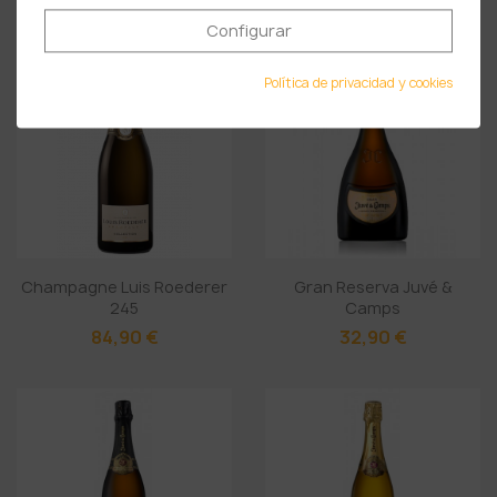
Configurar
Política de privacidad y cookies
Champagne Luis Roederer
Gran Reserva Juvé &
245
Camps
84,90 €
32,90 €