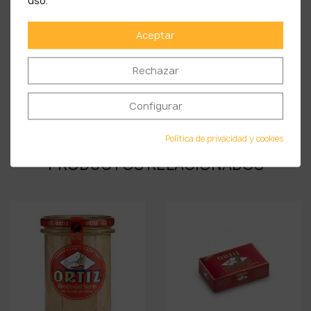
uso.
Hidratos de Carbono (g): 0,00
Aceptar
de los cuales son azúcares (g): 0,00
Rechazar
Proteínas (g): 20,20
Sal (g): 0,60
Configurar
Política de privacidad y cookies
PRODUCTOS RELACIONADOS