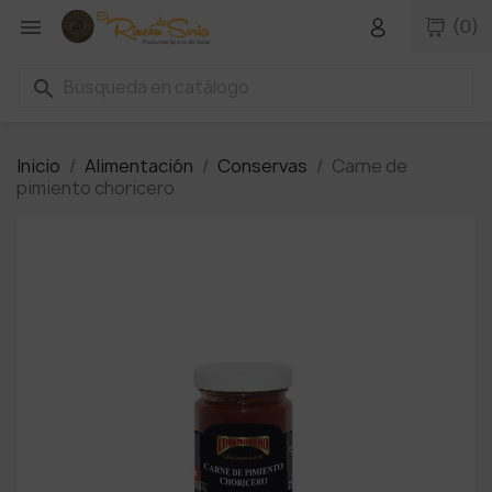

(0)
search
Inicio
Alimentación
Conservas
Carne de
pimiento choricero