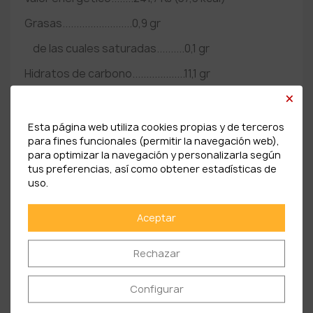
Grasas.........................0,9 gr
de las cuales saturadas..........0,1 gr
Hidratos de carbono...................11,1 gr
×
de los cuales azúcares.............5,4 gr
Proteinas...................................1,9 gr
Esta página web utiliza cookies propias y de terceros
para fines funcionales (permitir la navegación web),
Sal...........................................0,1 gr
para optimizar la navegación y personalizarla según
tus preferencias, así como obtener estadísticas de
uso.
PRODUCTOS RELACIONADOS
Aceptar
Rechazar
Configurar