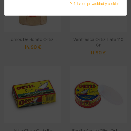
Política de privacidad y cookies
Lomos De Bonito Ortiz....
Ventresca Ortiz. Lata 110
Gr
14,90 €
11,90 €
Atún Claro Ortiz En
Bonito Aceite Oliva Ortiz....