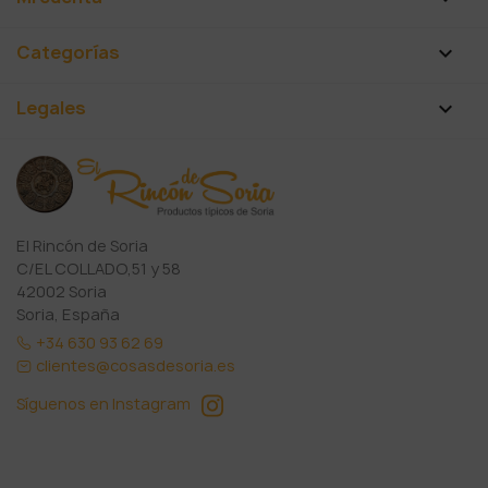
Categorías

Legales

El Rincón de Soria
C/EL COLLADO,51 y 58
42002 Soria
Soria, España
+34 630 93 62 69
clientes@cosasdesoria.es
Síguenos en Instagram