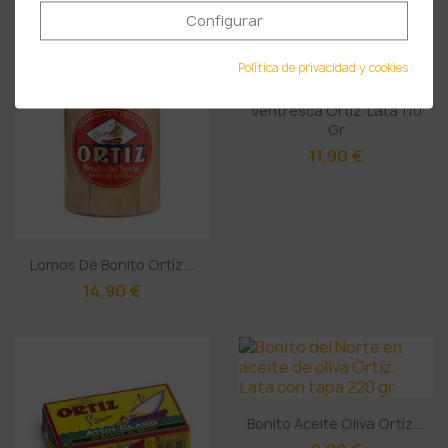
Configurar
Política de privacidad y cookies
Ventresca Ortiz. Lata 110
Gr
11,90 €
Lomos De Bonito Ortiz....
14,90 €
Bonito Aceite Oliva Ortiz....