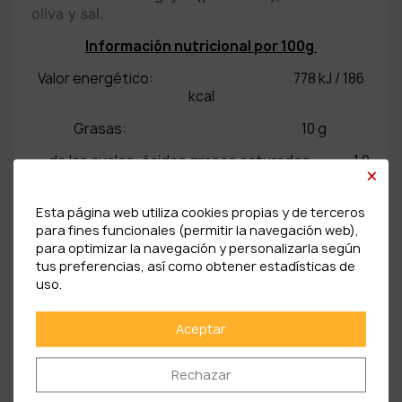
oliva y sal.
Información nutricional por 100g
Valor energético: 778 kJ / 186
kcal
Grasas: 10 g
de las cuales: ácidos grasos saturados 1,9
×
g
Hidratos de carbono 2,2 g
Esta página web utiliza cookies propias y de terceros
para fines funcionales (permitir la navegación web),
de los cuales azúcares: 0 g
para optimizar la navegación y personalizarla según
tus preferencias, así como obtener estadísticas de
Proteínas: 22 g
uso.
Sal: 1,5 g
Aceptar
Rechazar
PRODUCTOS RELACIONADOS