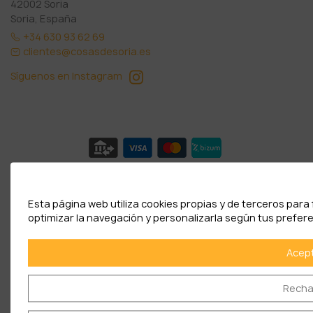
42002 Soria
Soria, España
+34 630 93 62 69
clientes@cosasdesoria.es
Síguenos en Instagram
© 2026 - El Rincón de Soria | Diseño y desarrollo:
Estudio
Ayllón
Esta página web utiliza cookies propias y de terceros para 
optimizar la navegación y personalizarla según tus prefere
Acep
Recha