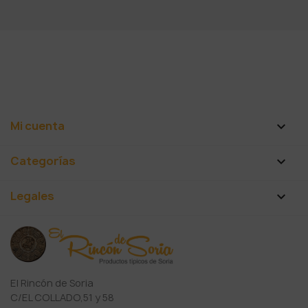
Mi cuenta

Categorías

Legales

El Rincón de Soria
C/EL COLLADO,51 y 58