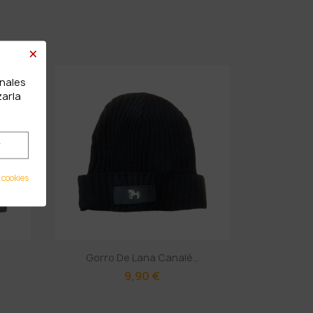
×
onales
zarla
r
 cookies
Gorro De Lana Canalé...
9,90 €