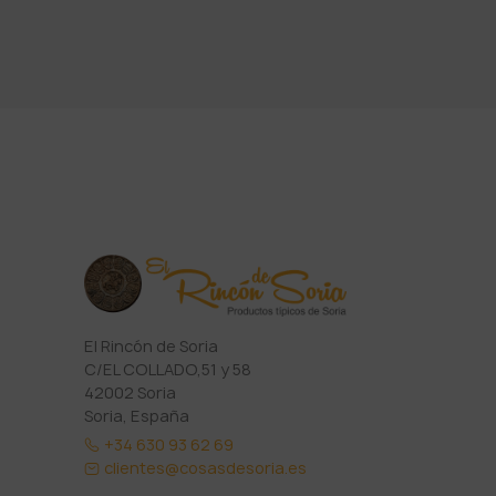
El Rincón de Soria
C/EL COLLADO,51 y 58
42002 Soria
Soria, España
+34 630 93 62 69
clientes@cosasdesoria.es