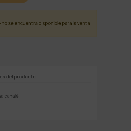
o no se encuentra disponible para la venta
les del producto
na canalé