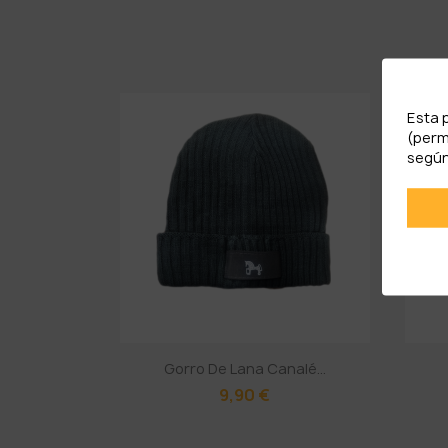
Esta 
(perm
según
Gorro De Lana Canalé...
9,90 €