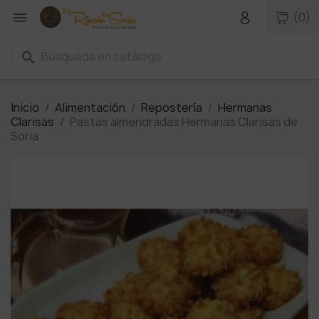

(0)
search
Inicio
Alimentación
Repostería
Hermanas
Clarisas
Pastas almendradas Hermanas Clarisas de
Soria