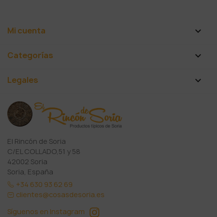
Mi cuenta

Categorías

Legales

El Rincón de Soria
C/EL COLLADO,51 y 58
42002 Soria
Soria, España
+34 630 93 62 69
clientes@cosasdesoria.es
Síguenos en Instagram