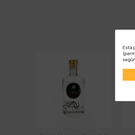
Esta 
(perm
según