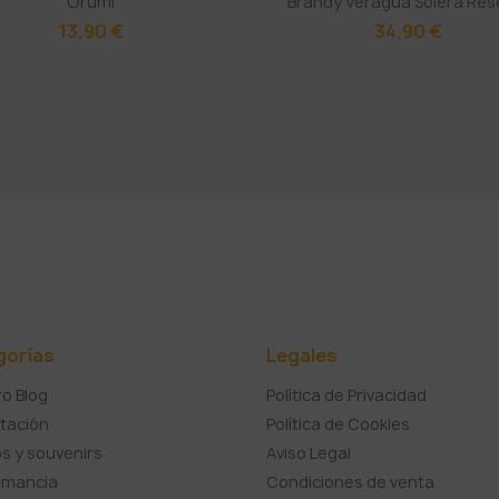
Orumi
Brandy Veragua Solera Res
13,90 €
34,90 €
gorías
Legales
o Blog
Política de Privacidad
tación
Política de Cookies
s y souvenirs
Aviso Legal
umancia
Condiciones de venta