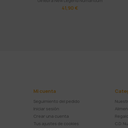
Ginebra New Legend Numantium
41,90 €
Mi cuenta
Cate
Seguimiento del pedido
Nuestr
Iniciar sesión
Alimen
Crear una cuenta
Regalo
Tus ajustes de cookies
C.D. N