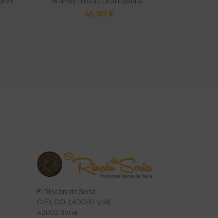
erva
Brandy Lustau Gran Solera...
45,90 €
El Rincón de Soria
C/EL COLLADO,51 y 58
42002 Soria