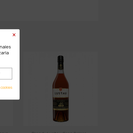
×
onales
zarla
r
 cookies