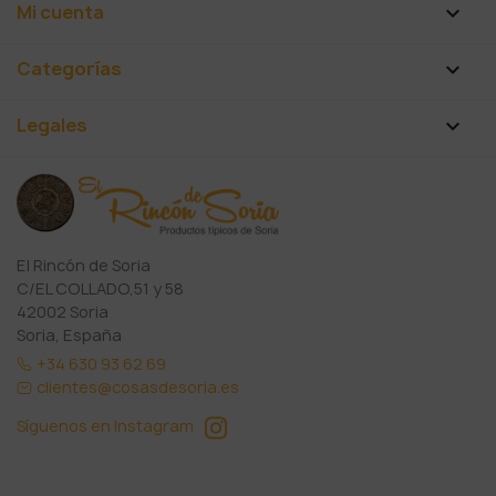
Mi cuenta

Categorías

Legales

El Rincón de Soria
C/EL COLLADO,51 y 58
42002 Soria
Soria, España
+34 630 93 62 69
clientes@cosasdesoria.es
Síguenos en Instagram