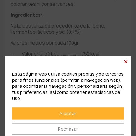
colorantes ni conservantes.
Ingredientes:
Nata pasterizada procedente de la leche,
fermentos lácticos y sal (0,7%)
Valores medios por cada 100gr:
-
Valor energético …………………. 752 kcal.
×
-
Grasa ……………………………… 83,1 g.
Esta página web utiliza cookies propias y de terceros
-
Hidratos de carbono ………………. 0,4 g.
para fines funcionales (permitir la navegación web),
para optimizar la navegación y personalizarla según
-
Fibra alimentaria …………………. 0,4 g.
tus preferencias, así como obtener estadísticas de
-
Proteínas …………………………... 0.6g.
uso.
-
Sal …………………………………. 0.025 g.
Aceptar
Rechazar