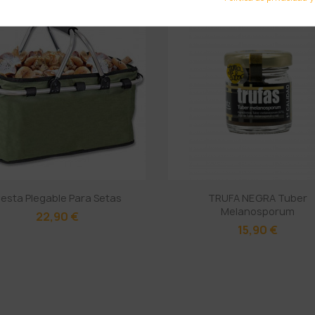
esta Plegable Para Setas
TRUFA NEGRA Tuber
Melanosporum
22,90 €
15,90 €