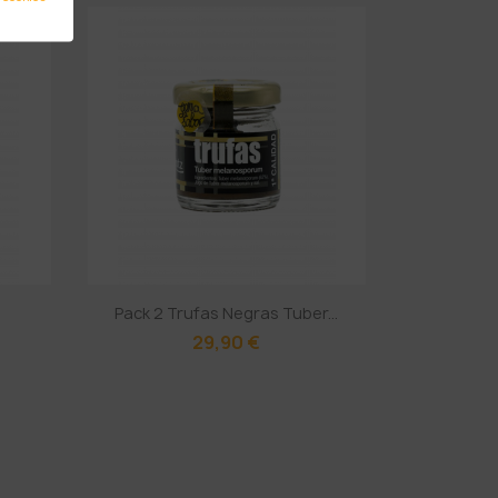
Pack 2 Trufas Negras Tuber...
29,90 €