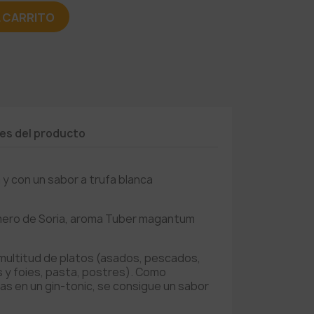
L CARRITO
les del producto
 y con un sabor a trufa blanca
mero de Soria, aroma Tuber magantum
ultitud de platos (asados, pescados,
 y foies, pasta, postres). Como
as en un gin-tonic, se consigue un sabor