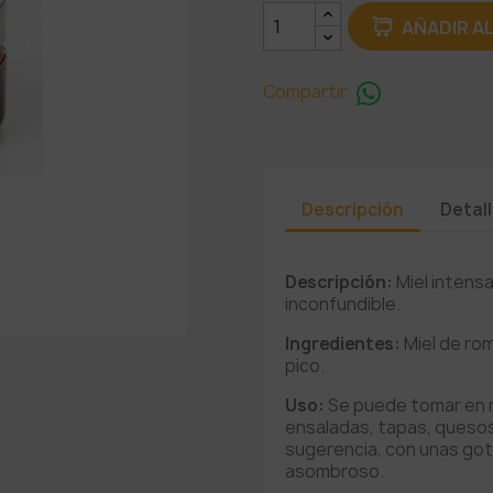
AÑADIR A
Compartir
Descripción
Detal
Descripción:
Miel intensa
inconfundible
.
Ingredientes:
Miel de ro
pico
.
Uso:
Se puede tomar en m
ensaladas, tapas, quesos
sugerencia, con unas got
asombroso
.