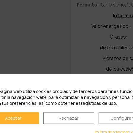
Formato:
tarro vidrio, 17
Informac
Valor energé
Gra
de las cuales:
Hidrato
de los c
Prot
Sa
página web utiliza cookies propias y de terceros para fines funci
itir la navegación web), para optimizar la navegación y personali
 tus preferencias, así como obtener estadísticas de uso.
PRODUCTOS RELACIONADOS
Aceptar
Rechazar
Configura
Política de privacidad y