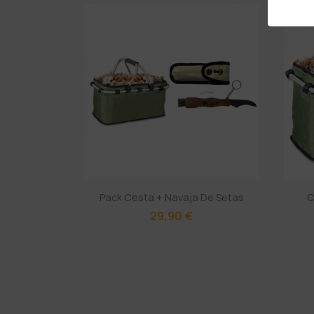
Pack Cesta + Navaja De Setas
C
29,90 €