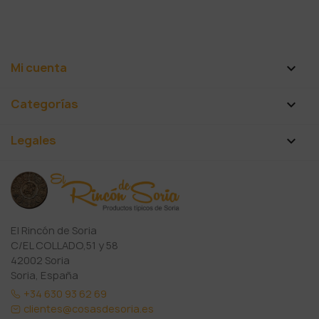
Mi cuenta

Categorías

Legales

El Rincón de Soria
C/EL COLLADO,51 y 58
42002 Soria
Soria, España
+34 630 93 62 69
clientes@cosasdesoria.es