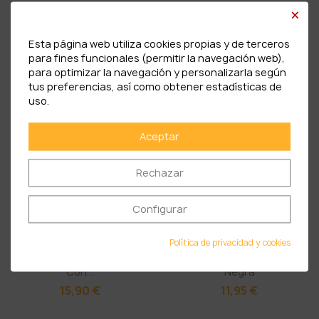
×
Esta página web utiliza cookies propias y de terceros
para fines funcionales (permitir la navegación web),
PRODUCTOS RELACIONADOS
para optimizar la navegación y personalizarla según
tus preferencias, así como obtener estadísticas de
uso.
Aceptar
Rechazar
Configurar
Política de privacidad y cookies
Miel De Soria De Acacia
Miel De Encina Con Trufa
Con...
Negra
15,90 €
11,95 €