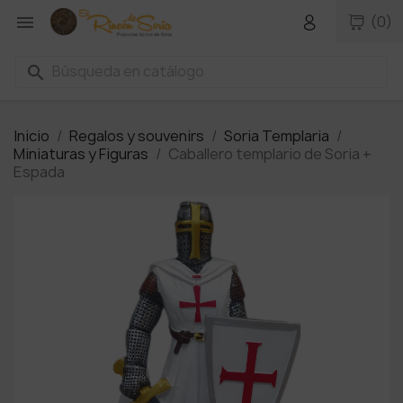

(0)
search
Inicio
Regalos y souvenirs
Soria Templaria
Miniaturas y Figuras
Caballero templario de Soria +
Espada