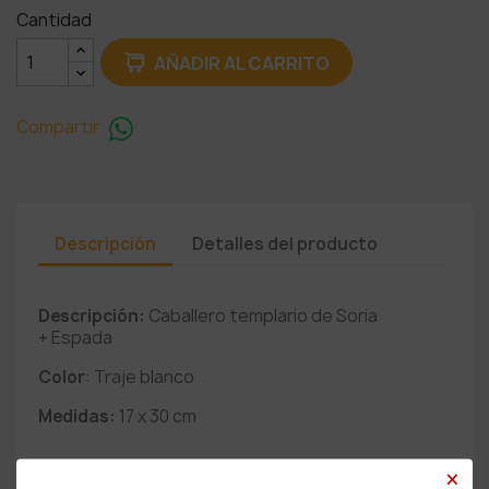
Cantidad
AÑADIR AL CARRITO
Compartir
Descripción
Detalles del producto
Descripción:
Caballero templario de Soria
+ Espada
Color
: Traje blanco
Medidas:
17 x 30 cm
×