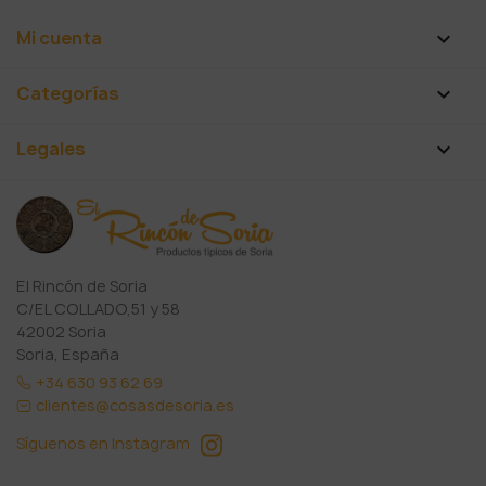
Mi cuenta

Categorías

Legales

El Rincón de Soria
C/EL COLLADO,51 y 58
42002 Soria
Soria, España
+34 630 93 62 69
clientes@cosasdesoria.es
Síguenos en Instagram