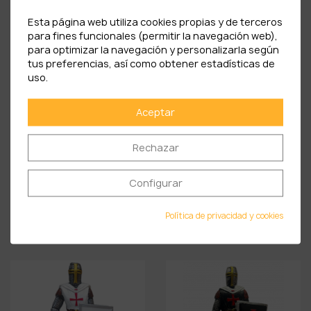
PRODUCTOS RELACIONADOS
Esta página web utiliza cookies propias y de terceros
para fines funcionales (permitir la navegación web),
para optimizar la navegación y personalizarla según
tus preferencias, así como obtener estadísticas de
uso.
Aceptar
Rechazar
Configurar
Castillo Templario
Caballero Templario De...
Política de privacidad y cookies
50,00 €
50,00 €