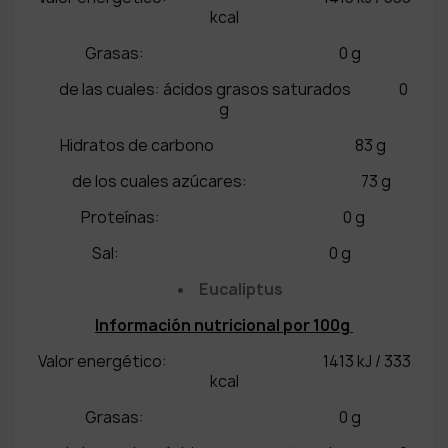
kcal
Grasas: 0 g
de las cuales: ácidos grasos saturados 0
g
Hidratos de carbono 83 g
de los cuales azúcares: 73 g
Proteínas: 0 g
Sal: 0 g
Eucaliptus
Información nutricional por 100g
Valor energético: 1413 kJ / 333
kcal
Grasas: 0 g