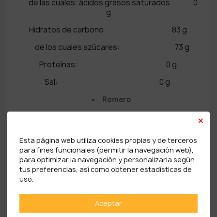
de las cuales: ácidos grasos saturados 0
g
Hidratos de carbono 83 g
de los cuales azúcares: 73 g
Proteínas: 0 g
Sal: 0 g
Romero
Información nutricional por 100g
×
Valor energético: 1413 kJ / 333
Esta página web utiliza cookies propias y de terceros
kcal
para fines funcionales (permitir la navegación web),
para optimizar la navegación y personalizarla según
Grasas: 0 g
tus preferencias, así como obtener estadísticas de
de las cuales: ácidos grasos saturados 0
uso.
g
Aceptar
Hidratos de carbono 83 g