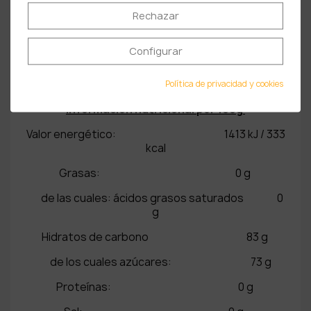
de los cuales azúcares: 73 g
Rechazar
Proteínas: 0 g
Configurar
Sal: 0 g
Tomillo
Política de privacidad y cookies
Información nutricional por 100g
Valor energético: 1413 kJ / 333
kcal
Grasas: 0 g
de las cuales: ácidos grasos saturados 0
g
Hidratos de carbono 83 g
de los cuales azúcares: 73 g
Proteínas: 0 g