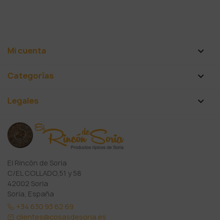
Mi cuenta

Categorías

Legales

El Rincón de Soria
C/EL COLLADO,51 y 58
42002 Soria
Soria, España
+34 630 93 62 69
clientes@cosasdesoria.es