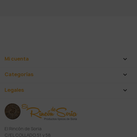
Mi cuenta

Categorías

Legales

El Rincón de Soria
C/EL COLLADO,51 y 58