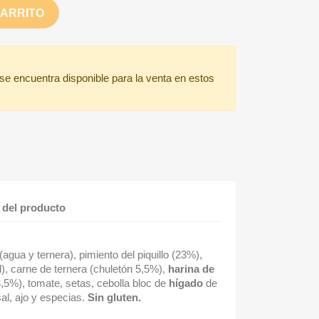
CARRITO
 se encuentra disponible para la venta en estos
 del producto
(agua y ternera), pimiento del piquillo (23%),
ol), carne de ternera (chuletón 5,5%),
harina de
,5%), tomate, setas, cebolla bloc de
hígado
de
sal, ajo y especias.
Sin gluten.