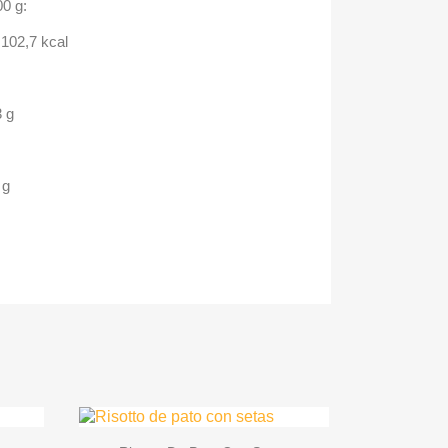
00 g:
 102,7 kcal
3 g
 g