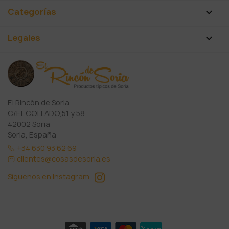
Categorías

Legales

El Rincón de Soria
C/EL COLLADO,51 y 58
42002 Soria
Soria, España
+34 630 93 62 69
clientes@cosasdesoria.es
Síguenos en Instagram