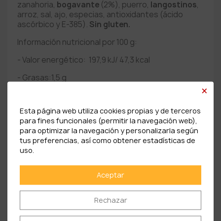
zanahoria,
bogavante
(2%), puerro,
langostinos
,
arroz, sal, ajo, especias, antioxidantes (ácido
ascórbico y E-385).
Sin gluten.
Información nutricional por 100 g:
- Valor energético:
197,9 kJ/ 47,3 kcal
- Grasas:1,5 g
×
de las cuales saturadas: 0,0 g
Esta página web utiliza cookies propias y de terceros
- Hidratos de carbono:
5,6 g
para fines funcionales (permitir la navegación web),
para optimizar la navegación y personalizarla según
de las cuales azúcares: 1,3 g
tus preferencias, así como obtener estadísticas de
- Proteínas: 2,4 g
uso.
- Sal: 0,7 g
Aceptar
Rechazar
PRODUCTOS RELACIONADOS