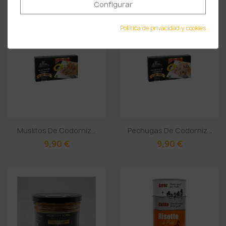
Configurar
Política de privacidad y cookies
Muslitos De Codorniz...
Pechugas De Codorniz...
9,90 €
9,90 €