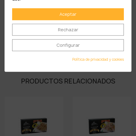
o
De los cuales azúcares ……………….. < 0,1 gr
Aceptar
-
Fibra ………………………………………….. 2,1 gr
-
Proteínas ……………………………………... 3,7 gr
Rechazar
-
Sal ……………………………………………. 1,5 gr
Configurar
-
Humedad ……………………………………... 83,2%
Política de privacidad y cookies
PRODUCTOS RELACIONADOS