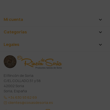
Mi cuenta

Categorías

Legales

El Rincón de Soria
C/EL COLLADO,51 y 58
42002 Soria
Soria, España
+34 630 93 62 69
clientes@cosasdesoria.es