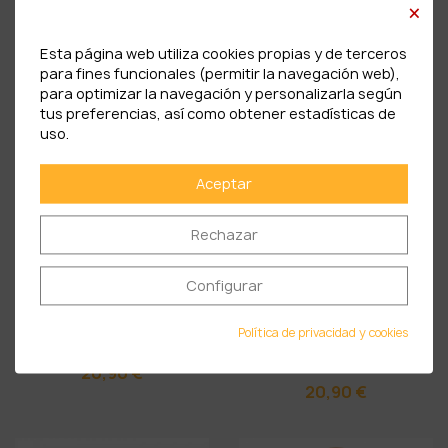
×
Esta página web utiliza cookies propias y de terceros
PRODUCTOS RELACIONADOS
para fines funcionales (permitir la navegación web),
para optimizar la navegación y personalizarla según
tus preferencias, así como obtener estadísticas de
uso.
Aceptar
Rechazar
Configurar
Política de privacidad y cookies
Vermouth St. Petroni Rojo
Vermouth St. Petroni
Blanco
20,90 €
20,90 €