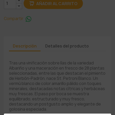
AÑADIR AL CARRITO
Compartir
Descripción
Detalles del producto
Tras una vinificación sobre lías de la variedad
Albariño y una maceración en fresco de 28 plantas
seleccionadas, entre las que destacan el pimiento
de Herbón-Padrón, nace St. Petroni Blanco. Un
vermú blanco de color amarillo pálido con toques
minerales, destacadas notas cítricas y herbáceas
muy frescas. El paso por boca se muestra
equilibrado, estructurado y muy fresco,
destacando un postgusto amplio y elegante de
golosina especiada.