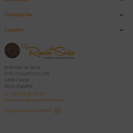
Categorías

Legales

El Rincón de Soria
C/EL COLLADO,51 y 58
42002 Soria
Soria, España
+34 630 93 62 69
clientes@cosasdesoria.es
Síguenos en Instagram